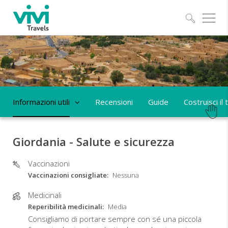
Esplo
Informazioni utili
Recensioni
Guide
Costruisci il
Giordania - Salute e sicurezza
Vaccinazioni
Vaccinazioni consigliate
Nessuna
Medicinali
Reperibilità medicinali
Media
Consigliamo di portare sempre con sé una piccola