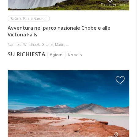
Tour di gruppo
Safari e Parchi Naturali
Avventura nel parco nazionale Chobe e alle
Victoria Falls
Namibia: Windhoek, Ghanzi, Maun, ...
SU RICHIESTA
| 8 giorni
| No volo