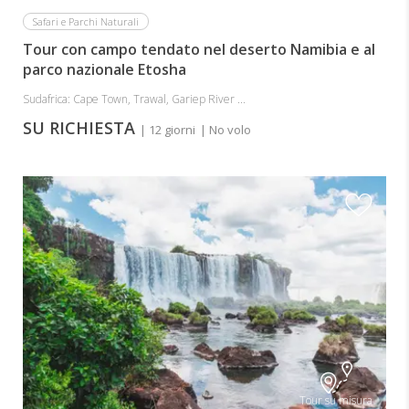
Safari e Parchi Naturali
Tour con campo tendato nel deserto Namibia e al
parco nazionale Etosha
Sudafrica: Cape Town, Trawal, Gariep River ...
SU RICHIESTA
| 12 giorni
| No volo
Tour su misura