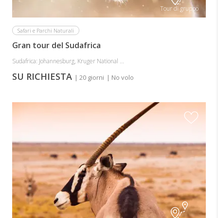
Tour di gruppo
Safari e Parchi Naturali
Gran tour del Sudafrica
Sudafrica: Johannesburg, Kruger National ...
SU RICHIESTA
| 20 giorni
| No volo