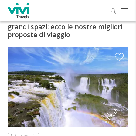
Esplo
grandi spazi: ecco le nostre migliori
proposte di viaggio
Tour di gruppo
Natura selvaggia