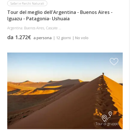
Safari e Parchi Naturali
Tour del meglio dell'Argentina - Buenos Aires -
Iguazu - Patagonia- Ushuaia
Argentina: Buenos Aires, Cascate ...
da 1.272€
a persona
| 12 giorni
| No volo
Tour di gruppo