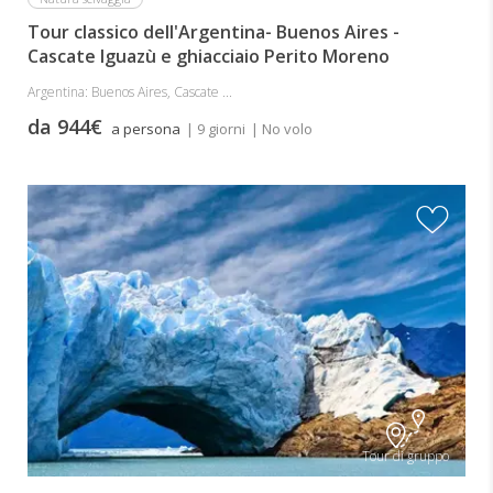
Tour classico dell'Argentina- Buenos Aires -
Cascate Iguazù e ghiacciaio Perito Moreno
Argentina: Buenos Aires, Cascate ...
da 944€
a persona
| 9 giorni
| No volo
Tour di gruppo