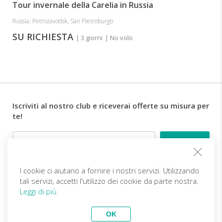
Tour invernale della Carelia in Russia
Russia: Petrozavodsk, San Pietroburgo
SU RICHIESTA
| 3 giorni
| No volo
Iscriviti al nostro club e riceverai offerte su misura per
te!
Email
I cookie ci aiutano a fornire i nostri servizi. Utilizzando
Follow us
tali servizi, accetti l'utilizzo dei cookie da parte nostra.
Leggi di più.
IT (EUR)
Diventa partner
OK