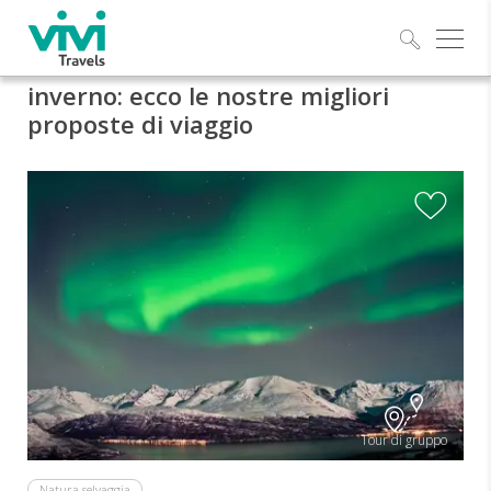
Esplo
inverno: ecco le nostre migliori
proposte di viaggio
Tour di gruppo
Natura selvaggia