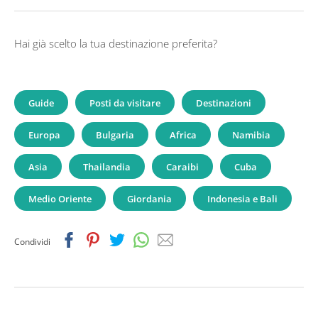
Hai già scelto la tua destinazione preferita?
Guide
Posti da visitare
Destinazioni
Europa
Bulgaria
Africa
Namibia
Asia
Thailandia
Caraibi
Cuba
Medio Oriente
Giordania
Indonesia e Bali
Facebook
Pinterest
Twitter
Whatsapp
Email
Condividi