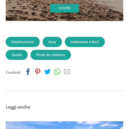
SCOPRI
Destinazioni
Asia
Indonesia e Bali
Guide
Posti da visitare
Facebook
Pinterest
Twitter
Whatsapp
Email
Condividi
Leggi anche