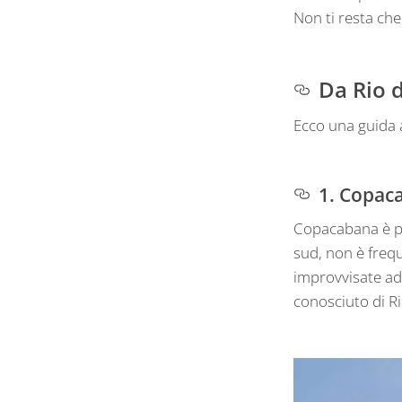
Non ti resta che 
Da Rio d
Ecco una guida a
1. Copac
Copacabana è pr
sud, non è frequ
improvvisate ad 
conosciuto di Ri