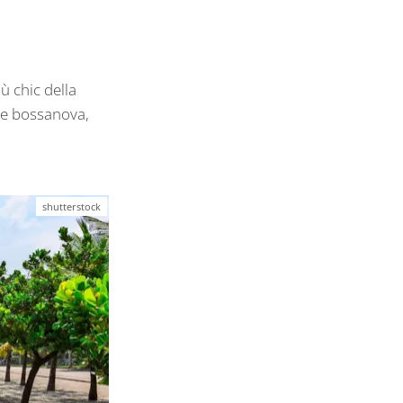
ù chic della
one bossanova,
shutterstock