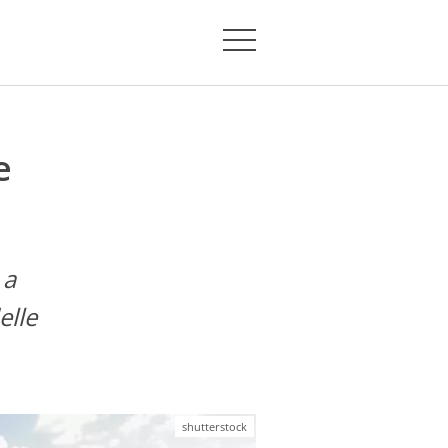
e
 a
elle
shutterstock