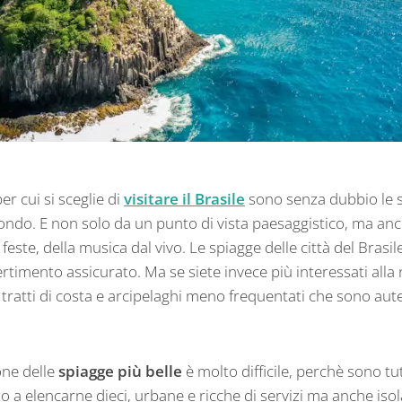
er cui si sceglie di
visitare il Brasile
sono senza dubbio le s
mondo. E non solo da un punto di vista paesaggistico, ma anc
 feste, della musica dal vivo. Le spiagge delle città del Bra
rtimento assicurato. Ma se siete invece più interessati alla 
o tratti di costa e arcipelaghi meno frequentati che sono aute
one delle
spiagge più belle
è molto difficile, perchè sono tu
a elencarne dieci, urbane e ricche di servizi ma anche isol