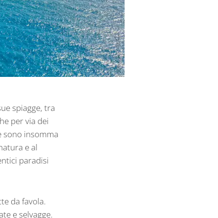
ue spiagge, tra
he per via dei
sile sono insomma
natura e al
ntici paradisi
tte da favola.
ate e selvagge.