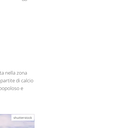
ta nella zona
partite di calcio
 popoloso e
shutterstock