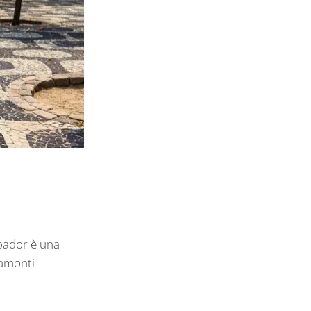
oador è una
ramonti