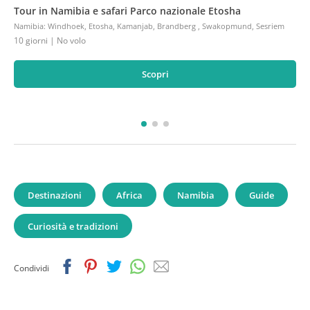
Tour in Namibia e safari Parco nazionale Etosha
Namibia
:
Windhoek, Etosha, Kamanjab, Brandberg , Swakopmund, Sesriem
10 giorni
| No volo
Scopri
Destinazioni
Africa
Namibia
Guide
Curiosità e tradizioni
Facebook
Pinterest
Twitter
Whatsapp
Email
Condividi